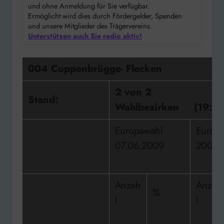
und ohne Anmeldung für Sie verfügbar.
Ermöglicht wird dies durch Fördergelder, Spenden
und unsere Mitglieder des Trägervereins.
Unterstützen auch Sie radio aktiv!
004 Coppenbrügge- Flecken
2 von 2
Stand:
Wahlbezirken (19:55
Europawahl
Europawahl
07.06.2009
2004
Anzah
Anzah
%
l
l