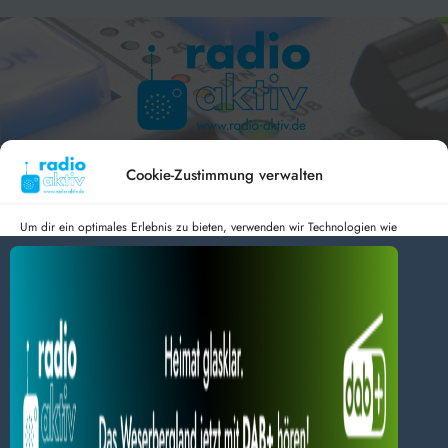
Hameln 99.3 – Bad Pyrmont 94.8 – Bad Münder 107.2 –
DAB+ 9C
Cookie-Zustimmung verwalten
Um dir ein optimales Erlebnis zu bieten, verwenden wir Technologien wie
Cookies, um Geräteinformationen zu speichern und/oder darauf zuzugreifen.
Wenn du diesen Technologien zustimmst, können wir Daten wie das
radio aktiv e.V.
Surfverhalten oder eindeutige IDs auf dieser Website verarbeiten. Wenn du
deine Zustimmung nicht erteilst oder zurückziehst, können bestimmte Merkmale
Anmelden
Datenschutz
Impressum
und Funktionen beeinträchtigt werden.
BlogData
by
Themeansar
.
Dienste verwalten
Alles akzeptieren
Nur Notwendiges akzeptieren