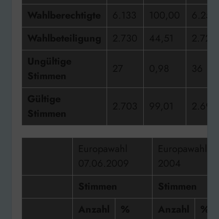
Wahlberechtigte
6.133
100,00
6.256
Wahlbeteiligung
2.730
44,51
2.726
Ungültige
27
0,98
36
Stimmen
Gültige
2.703
99,01
2.690
Stimmen
Europawahl
Europawahl
07.06.2009
2004
Stimmen
Stimmen
Anzahl
%
Anzahl
%