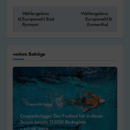
Beitragsnavigation
Wahlergebnis
Wahlergebnis
Europawahl Bad
Europawahl
Pyrmont
Emmerthal
weitere Beiträge
Coppenbrügge
Coppenbrügge: Das Freibad hat in dieser
Saison bereits 11.000 Badegäste
Juli 28, 2026