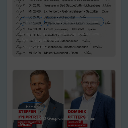
Hameln
Lügde / Ostwestfalen-Lippe
Lemgo/Hameln: Wanderung der Initiave
„Omas gegen Rechts“
Aug. 6, 2026
Hameln
Hameln: SPD-Gesprächsreihe „Auf ein
Wort“