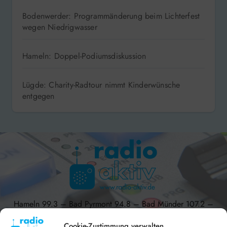
Bodenwerder: Programmänderung beim Lichterfest
wegen Niedrigwasser
Hameln: Doppel-Podiumsdiskussion
Lügde: Charity-Radtour nimmt Kinderwünsche
entgegen
Hameln 99.3 – Bad Pyrmont 94.8 – Bad Münder 107.2 –
DAB+ 9C
Cookie-Zustimmung verwalten