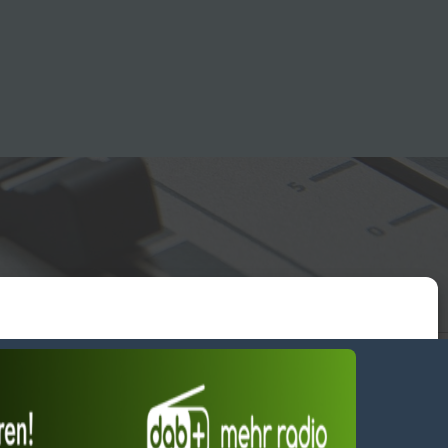
essum
wendiges akzeptieren
Einstellungen ansehen