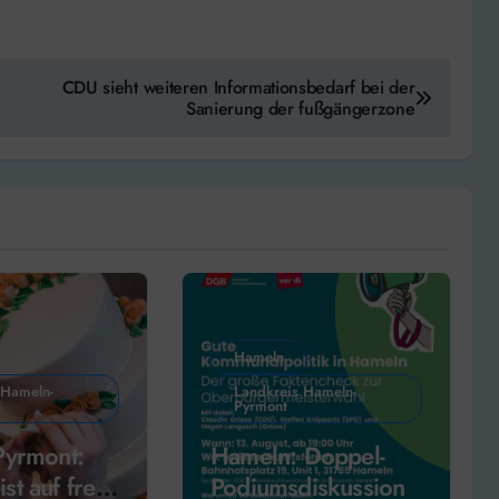
CDU sieht weiteren Informationsbedarf bei der
Sanierung der fußgängerzone
Hameln
 Hameln-
Landkreis Hameln-
Pyrmont
Pyrmont:
Hameln: Doppel-
t auf freie
Podiumsdiskussion