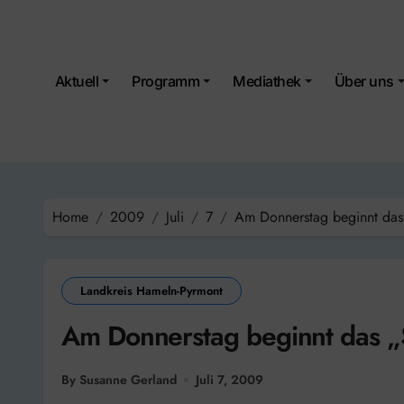
Skip
to
content
Aktuell
Programm
Mediathek
Über uns
Home
2009
Juli
7
Am Donnerstag beginnt das „
Landkreis Hameln-Pyrmont
Am Donnerstag beginnt das „Sc
By Susanne Gerland
Juli 7, 2009