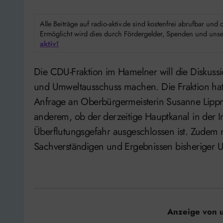
Alle Beiträge auf radio-aktiv.de sind kostenfrei abrufbar un
Ermöglicht wird dies durch Fördergelder, Spenden und unser
aktiv!
Die CDU-Fraktion im Hamelner will die Diskussion um das Kanalnetz der Stadt zum Thema im Bau-
und Umweltausschuss machen. Die Fraktion hat 
Anfrage an Oberbürgermeisterin Susanne Lippm
anderem, ob der derzeitige Hauptkanal in der 
Überflutungsgefahr ausgeschlossen ist. Zudem
Sachverständigen und Ergebnissen bisheriger 
Anzeige von 