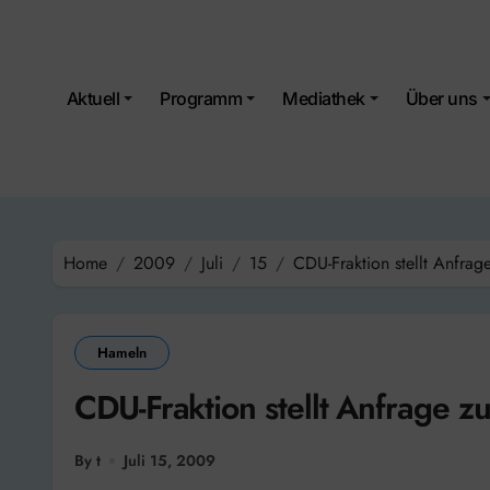
Skip
to
content
Aktuell
Programm
Mediathek
Über uns
Home
2009
Juli
15
CDU-Fraktion stellt Anfrag
Hameln
CDU-Fraktion stellt Anfrage z
By t
Juli 15, 2009