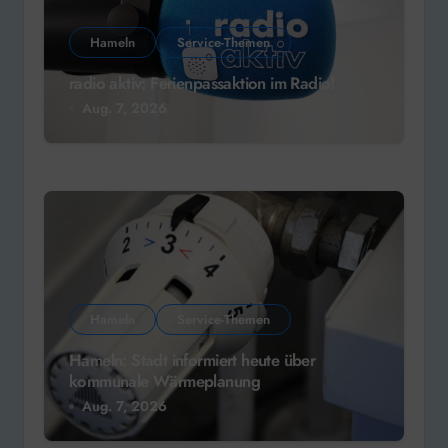
Hameln
Service-Themen
radio aktiv: Ferienpassaktion im Radio!
Aug. 7, 2026
Hameln
Service-Themen
Hameln: Stadt informiert heute über
kommunale Wärmeplanung
Aug. 7, 2026