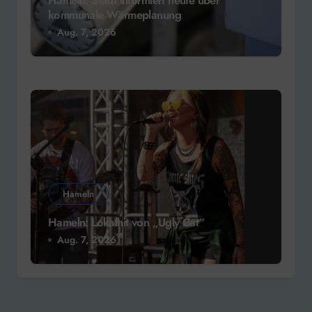
Hameln: Stadt informiert heute über
kommunale Wärmeplanung
Aug. 7, 2026
Hameln
Hameln: Lokalhit von „Ugly Cat“
Aug. 7, 2026