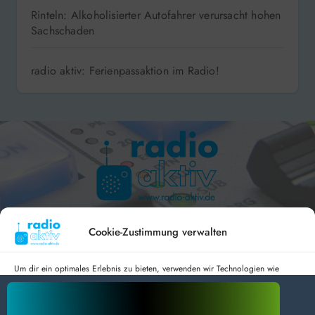
Rinteln: Alkoholisierter Autofahrer verursacht hohen
Sachschaden
radio aktiv: Ferienpassaktion im Radio!
Hameln 99.3 – Bad Pyrmont 94.8 – Bad Münder 107.2 –
DAB+ 9C
Cookie-Zustimmung verwalten
Um dir ein optimales Erlebnis zu bieten, verwenden wir Technologien wie
Cookies, um Geräteinformationen zu speichern und/oder darauf zuzugreifen.
Wenn du diesen Technologien zustimmst, können wir Daten wie das
radio aktiv e.V.
Surfverhalten oder eindeutige IDs auf dieser Website verarbeiten. Wenn du