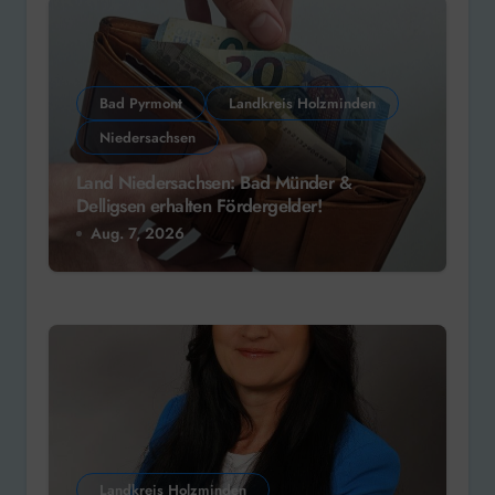
Bad Pyrmont
Landkreis Holzminden
Niedersachsen
Land Niedersachsen: Bad Münder &
Delligsen erhalten Fördergelder!
Aug. 7, 2026
Landkreis Holzminden