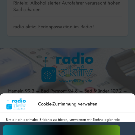
Rinteln: Alkoholisierter Autofahrer verursacht hohen
Sachschaden
radio aktiv: Ferienpassaktion im Radio!
Hameln 99.3 – Bad Pyrmont 94.8 – Bad Münder 107.2 –
DAB+ 9C
Cookie-Zustimmung verwalten
Um dir ein optimales Erlebnis zu bieten, verwenden wir Technologien wie
Cookies, um Geräteinformationen zu speichern und/oder darauf zuzugreifen.
radio aktiv e.V.
Wenn du diesen Technologien zustimmst, können wir Daten wie das