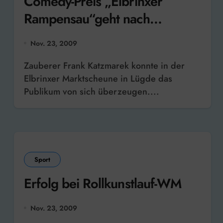
Comedy-Preis „Elbrinxer
Rampensau“geht nach
Bielefeld
Nov. 23, 2009
Zauberer Frank Katzmarek konnte in der
Elbrinxer Marktscheune in Lügde das
Publikum von sich überzeugen....
Sport
Erfolg bei Rollkunstlauf-WM
Nov. 23, 2009