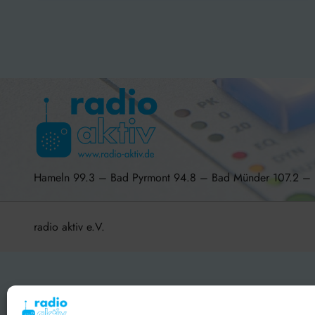
Hameln 99.3 – Bad Pyrmont 94.8 – Bad Münder 107.2 
radio aktiv e.V.
BlogData
by
Themeansar
.