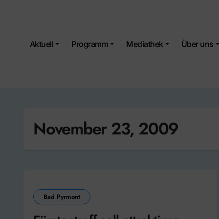
Skip
to
content
Aktuell
Programm
Mediathek
Über uns
November 23, 2009
Bad Pyrmont