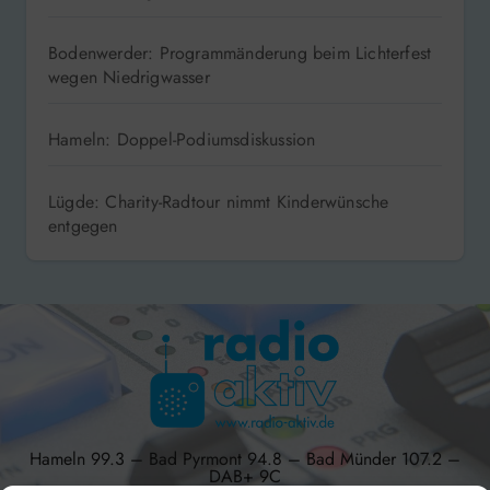
Bodenwerder: Programmänderung beim Lichterfest
wegen Niedrigwasser
Hameln: Doppel-Podiumsdiskussion
Lügde: Charity-Radtour nimmt Kinderwünsche
entgegen
Hameln 99.3 – Bad Pyrmont 94.8 – Bad Münder 107.2 –
DAB+ 9C