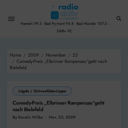
Skip
to
content
Hameln 99.3 - Bad Pyrmont 94.8 - Bad Münder 107.2 -
DAB+ 9C
Home
2009
November
23
Comedy-Preis „Elbrinxer Rampensau“geht nach
Bielefeld
Lügde / Ostwestfalen-Lippe
Comedy-Preis „Elbrinxer Rampensau“geht
nach Bielefeld
By Kerstin Wilke
Nov. 23, 2009