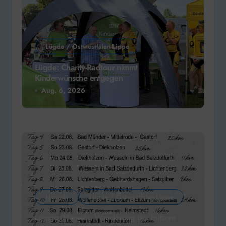
Lügde / Ostwestfalen-Lippe
Lügde: Charity-Radtour nimmt
Kinderwünsche entgegen
Aug. 6, 2026
Hameln
Lügde / Ostwestfalen-Lippe
Lemgo/Hameln: Wanderung der Initiave