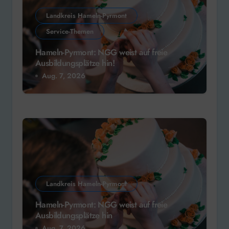
Landkreis Hameln-Pyrmont
Service-Themen
Hameln-Pyrmont: NGG weist auf freie
Ausbildungsplätze hin!
Aug. 7, 2026
Landkreis Hameln-Pyrmont
Hameln-Pyrmont: NGG weist auf freie
Ausbildungsplätze hin
Aug. 7, 2026