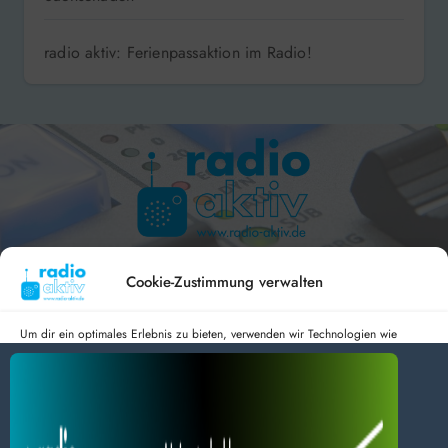
radio aktiv: Ferienpassaktion im Radio!
Hameln 99.3 – Bad Pyrmont 94.8 – Bad Münder 107.2 –
DAB+ 9C
Cookie-Zustimmung verwalten
Um dir ein optimales Erlebnis zu bieten, verwenden wir Technologien wie
Cookies, um Geräteinformationen zu speichern und/oder darauf zuzugreifen.
Wenn du diesen Technologien zustimmst, können wir Daten wie das
radio aktiv e.V.
Surfverhalten oder eindeutige IDs auf dieser Website verarbeiten. Wenn du
deine Zustimmung nicht erteilst oder zurückziehst, können bestimmte Merkmale
Anmelden
Datenschutz
Impressum
und Funktionen beeinträchtigt werden.
BlogData
by
Themeansar
.