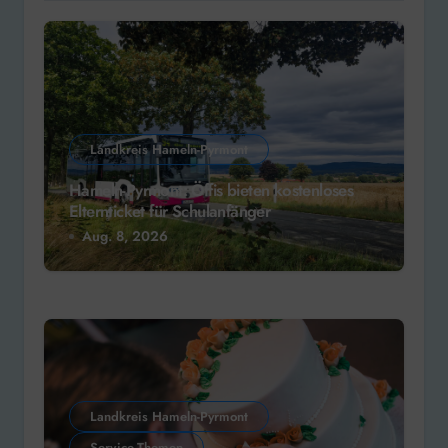
Landkreis Hameln-Pyrmont
Hameln-Pyrmont: Öffis bieten kostenloses
Elternticket für Schulanfänger
Aug. 8, 2026
Landkreis Hameln-Pyrmont
Service-Themen