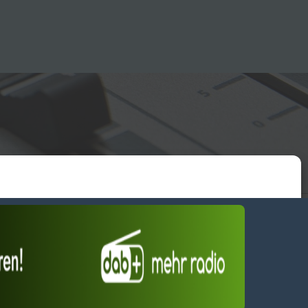
essum
wendiges akzeptieren
Einstellungen ansehen
Dienste verwalten