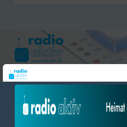
Hameln 99.3 – Bad Pyrmont 94.8 – Bad Münder 107.2 
Um dir ein optimales Erlebnis zu bieten, verwenden wir Technologien wie Cooki
radio aktiv e.V.
Geräteinformationen zu speichern und/oder darauf zuzugreifen. Wenn du diesen
zustimmst, können wir Daten wie das Surfverhalten oder eindeutige IDs auf diese
BlogData
by
Themeansar
.
verarbeiten. Wenn du deine Zustimmung nicht erteilst oder zurückziehst, können
und Funktionen beeinträchtigt werden.
Datenschutz
Datenschutz