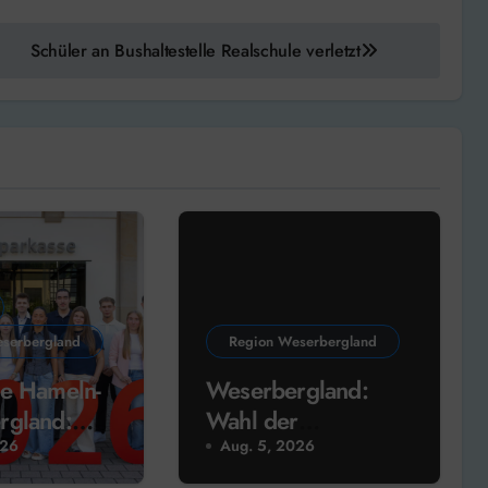
Schüler an Bushaltestelle Realschule verletzt
serbergland
Region Weserbergland
e Hameln-
Weserbergland:
rgland:
Wahl der
ung
Schwerbehindertenv
026
Aug. 5, 2026
!
ertretungen im