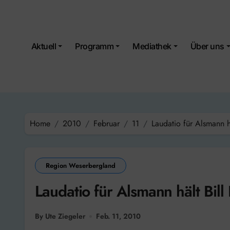
Skip
to
content
Aktuell
Programm
Mediathek
Über uns
Home
2010
Februar
11
Laudatio für Alsmann h
Region Weserbergland
Laudatio für Alsmann hält Bil
By Ute Ziegeler
Feb. 11, 2010