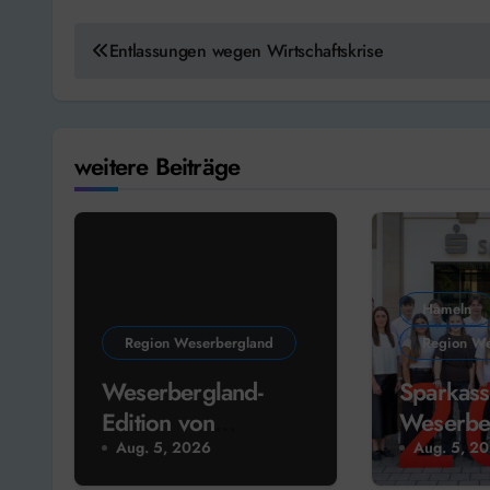
Beitragsnavigation
Entlassungen wegen Wirtschaftskrise
weitere Beiträge
Hameln
Region Weserbergland
Region We
Weserbergland-
Sparkass
Edition von
Weserbe
Monopoly kommt
Ausbild
Aug. 5, 2026
Aug. 5, 2
im Herbst!
gestartet