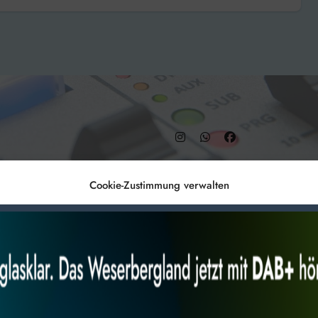
Herbst
– DAB+ 9C
Cookie-Zustimmung verwalten
Anmelden
Datenschutz
Impr
es, um
Alles akzeptieren
Nur Not
 Technologien
r Website
 bestimmte Merkmale