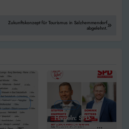
Zukunftskonzept für Tourismus in Salzhemmendorf
abgelehnt.
stwestfalen-
Hameln
ameln:
Hameln: SPD-
ng der
Gesprächsreihe