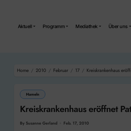
Skip
to
content
Aktuell
Programm
Mediathek
Über uns
Home
2010
Februar
17
Kreiskrankenhaus eröff
Hameln
Kreiskrankenhaus eröffnet Pa
By Susanne Gerland
Feb. 17, 2010