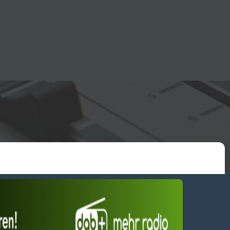
essum
wendiges akzeptieren
Einstellungen ansehen