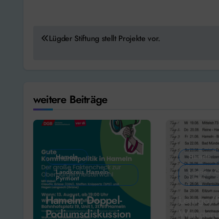
Beitragsnavigation
Lügder Stiftung stellt Projekte vor.
weitere Beiträge
Hameln
Hameln
Landkreis Hameln-
Lügde / O
Pyrmont
Lippe
Hameln: Doppel-
Lemgo/H
Podiumsdiskussion
Wanderu