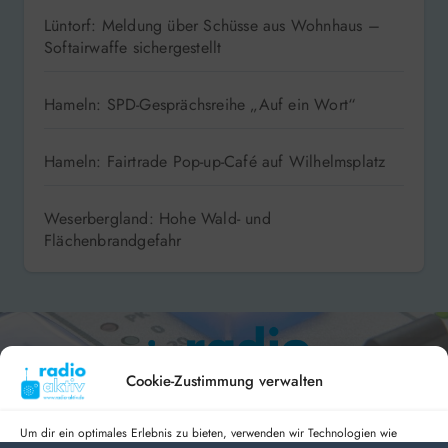
Lüntorf: Meldung über Schüsse aus Wohnhaus –
Softairwaffe sichergestellt
Hameln: SPD-Gesprächsreihe „Auf ein Wort“
Hameln: Fairtrade Pop-up-Café auf Wilhelmsplatz
Weserbergland: Hohe Wald- und
Flächenbrandgefahr
Cookie-Zustimmung verwalten
Um dir ein optimales Erlebnis zu bieten, verwenden wir Technologien wie