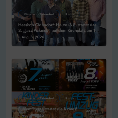
Hessisch Oldendorf
Kultur
Hessisch Oldendorf: Heute (8.8) startet das
3. „Jazz-Picknick“ auf dem Kirchplatz um 13
Uhr
Aug. 8, 2026
Hessisch Oldendorf
Kultur
Fuhlen: Heute startet die Kirmes!
Aug. 7, 2026