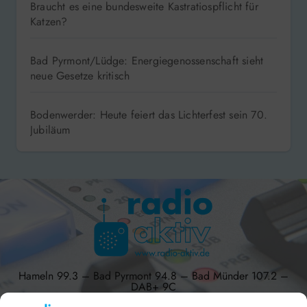
Braucht es eine bundesweite Kastratiospflicht für
Katzen?
Bad Pyrmont/Lüdge: Energiegenossenschaft sieht
neue Gesetze kritisch
Bodenwerder: Heute feiert das Lichterfest sein 70.
Jubiläum
Hameln 99.3 – Bad Pyrmont 94.8 – Bad Münder 107.2 –
DAB+ 9C