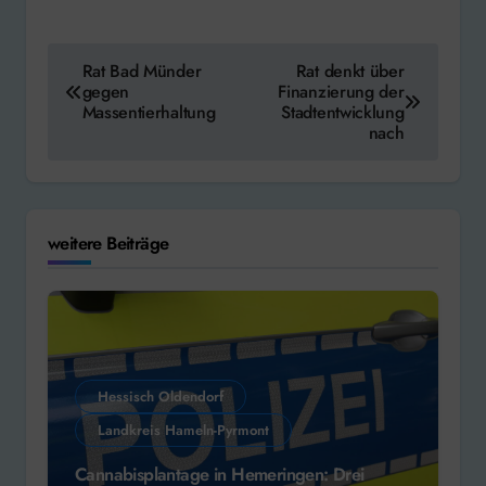
Beitragsnavigation
Rat Bad Münder
Rat denkt über
gegen
Finanzierung der
Massentierhaltung
Stadtentwicklung
nach
weitere Beiträge
Hessisch Oldendorf
Landkreis Hameln-Pyrmont
Cannabisplantage in Hemeringen: Drei