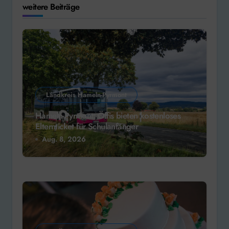
weitere Beiträge
Landkreis Hameln-Pyrmont
Hameln-Pyrmont: Öffis bieten kostenloses
Elternticket für Schulanfänger
Aug. 8, 2026