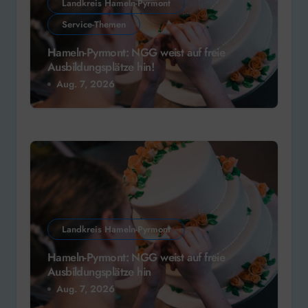
Landkreis Hameln-Pyrmont
Service-Themen
Hameln-Pyrmont: NGG weist auf freie
Ausbildungsplätze hin!
Aug. 7, 2026
Landkreis Hameln-Pyrmont
Hameln-Pyrmont: NGG weist auf freie
Ausbildungsplätze hin
Aug. 7, 2026