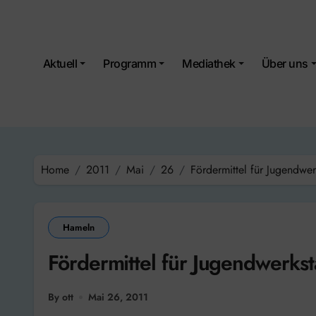
Skip
to
content
Aktuell
Programm
Mediathek
Über uns
Home
2011
Mai
26
Fördermittel für Jugendwer
Hameln
Fördermittel für Jugendwerkst
By ott
Mai 26, 2011