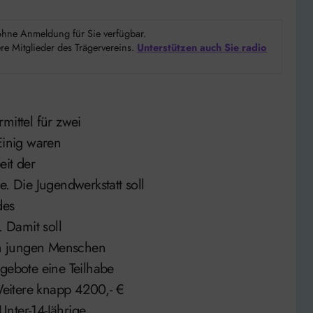
d ohne Anmeldung für Sie verfügbar.
e Mitglieder des Trägervereins.
Unterstützen auch Sie radio
mittel für zwei
Einig waren
eit der
e. Die Jugendwerkstatt soll
des
 Damit soll
ten jungen Menschen
ngebote eine Teilhabe
eitere knapp 4200,- €
Unter-14-Jährige,