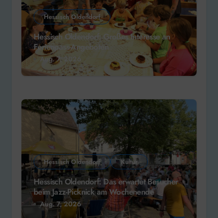
Hessisch Oldendorf
Hessisch Oldendorf: Großes Interesse an
Ferienpass-Angeboten
Aug. 7, 2026
Hessisch Oldendorf
Kultur
Hessisch Oldendorf: Das erwartet Besucher
beim Jazz-Picknick am Wochenende
Aug. 7, 2026