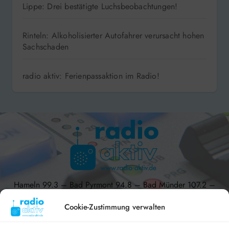
Lippe: Drei bestätigte Luchsbeobachtungen!
Rinteln: Alkoholisierter Autofahrer verursacht hohen
Sachschaden
radio aktiv: Ferienpassaktion im Radio!
Hameln 99.3 – Bad Pyrmont 94.8 – Bad Münder 107.2 –
DAB+ 9C
Cookie-Zustimmung verwalten