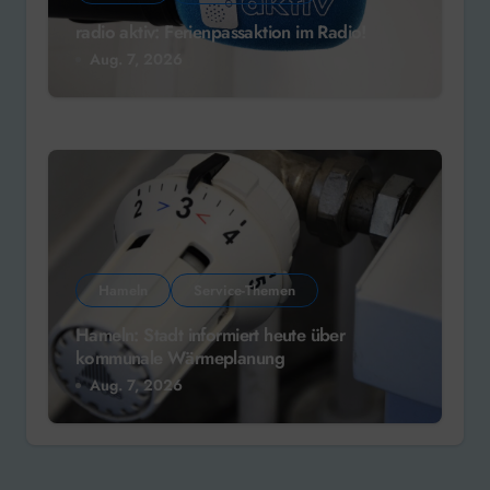
radio aktiv: Ferienpassaktion im Radio!
Aug. 7, 2026
Hameln
Service-Themen
Hameln: Stadt informiert heute über
kommunale Wärmeplanung
Aug. 7, 2026