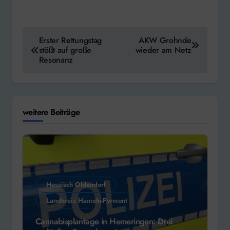
Beitragsnavigation
Erster Rettungstag
AKW Grohnde
stößt auf große
wieder am Netz
Resonanz
weitere Beiträge
Hessisch Oldendorf
Landkreis Hameln-Pyrmont
Cannabisplantage in Hemeringen: Drei