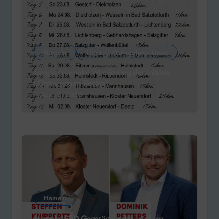
Hameln
Lügde / Ostwestfalen-Lippe
Lemgo/Hameln: Wanderung der Initiave
„Omas gegen Rechts“
Aug. 6, 2026
Hameln
Hameln: SPD-Gesprächsreihe „Auf ein