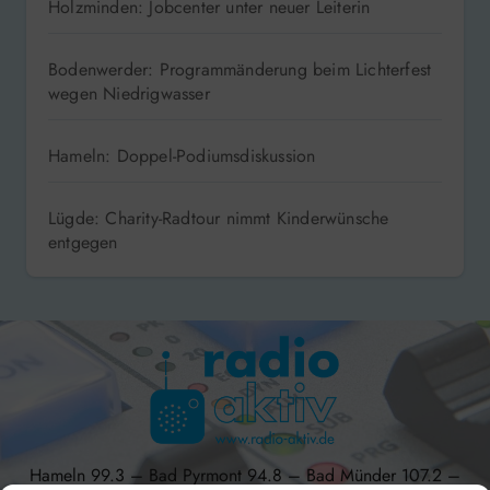
Holzminden: Jobcenter unter neuer Leiterin
Bodenwerder: Programmänderung beim Lichterfest
wegen Niedrigwasser
Hameln: Doppel-Podiumsdiskussion
Lügde: Charity-Radtour nimmt Kinderwünsche
entgegen
Hameln 99.3 – Bad Pyrmont 94.8 – Bad Münder 107.2 –