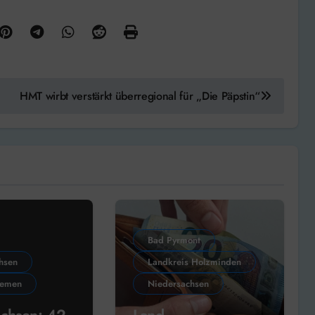
HMT wirbt verstärkt überregional für „Die Päpstin“
Bad Pyrmont
hsen
Landkreis Holzminden
hemen
Niedersachsen
achsen: 42
Land