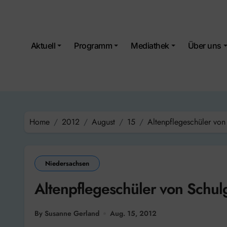
Skip
to
content
Aktuell
Programm
Mediathek
Über uns
Home
2012
August
15
Altenpflegeschüler von
Niedersachsen
Altenpflegeschüler von Schulg
By Susanne Gerland
Aug. 15, 2012