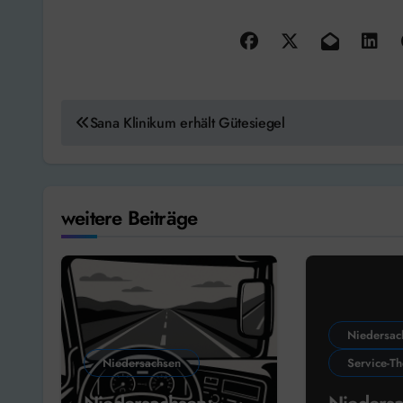
Beitragsnavigation
Sana Klinikum erhält Gütesiegel
weitere Beiträge
Niedersac
Niedersachsen
Service-T
Niedersachsen:
Nieders