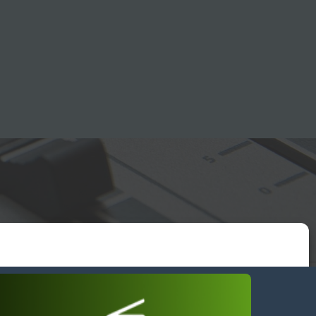
essum
wendiges akzeptieren
Einstellungen ansehen