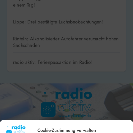
einem Tag!
Lippe: Drei bestätigte Luchsbeobachtungen!
Rinteln: Alkoholisierter Autofahrer verursacht hohen
Sachschaden
radio aktiv: Ferienpassaktion im Radio!
Hameln 99.3 – Bad Pyrmont 94.8 – Bad Münder 107.2 –
DAB+ 9C
Cookie-Zustimmung verwalten