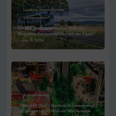
Landkreis Hameln-Pyrmont
Salzhemmendorf
Öffis mit deutlichen Worten: Steht der
Bürgerbus Salzhemmendorf auf der Kippe?
Aug. 5, 2026
Salzhemmendorf
„Stein trifft Obst“: Mosterei Ockensen wird
zur riesigen LEGO-Welt am Wochenende