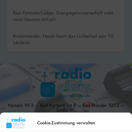
Bad Pyrmont/Lüdge: Energiegenossenschaft sieht
neue Gesetze kritisch
Bodenwerder: Heute feiert das Lichterfest sein 70.
Jubiläum
Hameln 99.3 – Bad Pyrmont 94.8 – Bad Münder 107.2 –
DAB+ 9C
Cookie-Zustimmung verwalten