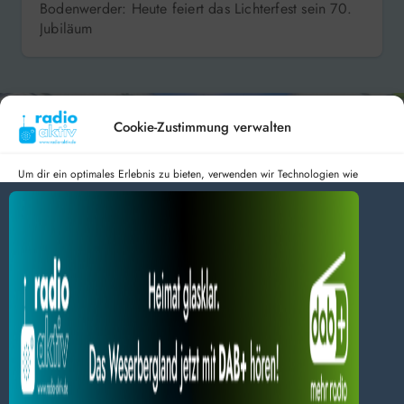
Bodenwerder: Heute feiert das Lichterfest sein 70.
Jubiläum
Cookie-Zustimmung verwalten
Um dir ein optimales Erlebnis zu bieten, verwenden wir Technologien wie
Cookies, um Geräteinformationen zu speichern und/oder darauf zuzugreifen.
Wenn du diesen Technologien zustimmst, können wir Daten wie das
Hameln 99.3 – Bad Pyrmont 94.8 – Bad Münder 107.2 –
Surfverhalten oder eindeutige IDs auf dieser Website verarbeiten. Wenn du
DAB+ 9C
deine Zustimmung nicht erteilst oder zurückziehst, können bestimmte Merkmale
und Funktionen beeinträchtigt werden.
Dienste verwalten
radio aktiv e.V.
Alles akzeptieren
Anmelden
Datenschutz
Impressum
Nur Notwendiges akzeptieren
BlogData
by
Themeansar
.