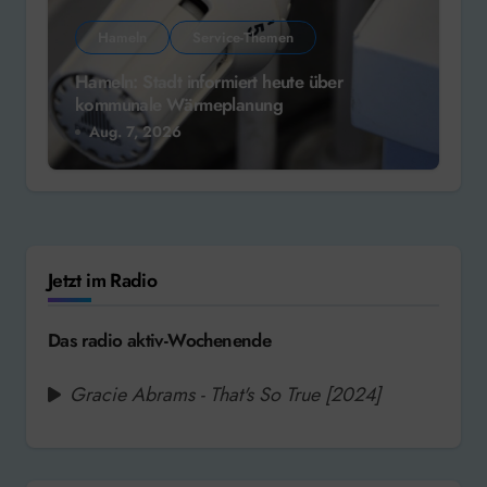
Hameln
Service-Themen
Hameln: Stadt informiert heute über
kommunale Wärmeplanung
Aug. 7, 2026
Jetzt im Radio
Das radio aktiv-Wochenende
Gracie Abrams - That's So True [2024]