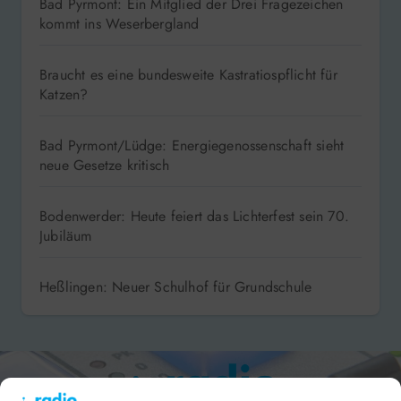
Bad Pyrmont: Ein Mitglied der Drei Fragezeichen
kommt ins Weserbergland
Braucht es eine bundesweite Kastratiospflicht für
Katzen?
Bad Pyrmont/Lüdge: Energiegenossenschaft sieht
neue Gesetze kritisch
Bodenwerder: Heute feiert das Lichterfest sein 70.
Jubiläum
Heßlingen: Neuer Schulhof für Grundschule