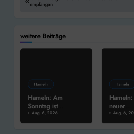
empfangen
weitere Beiträge
Hameln
Hameln
Hameln: Am
Hameln:
Sonntag ist
neuer
Sommerfest im
Rathauss
Aug. 6, 2026
Aug. 6, 2
Museum