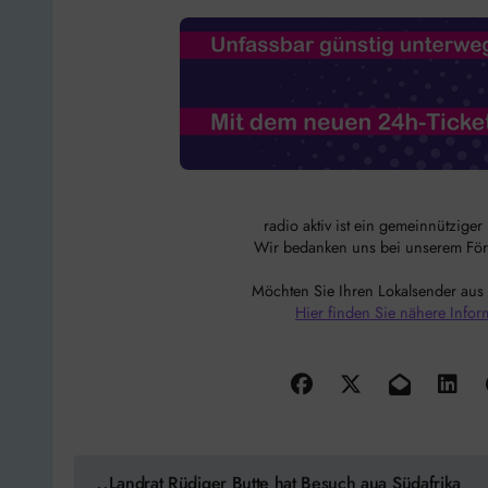
radio aktiv ist ein gemeinnützige
Wir bedanken uns bei unserem Förde
Möchten Sie Ihren Lokalsender aus
Hier finden Sie nähere Infor
Beitragsnavigation
Landrat Rüdiger Butte hat Besuch aua Südafrika