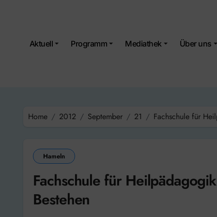
Skip
to
content
Aktuell
Programm
Mediathek
Über uns
Home
2012
September
21
Fachschule für Heil
Hameln
Fachschule für Heilpädagogik 
Bestehen