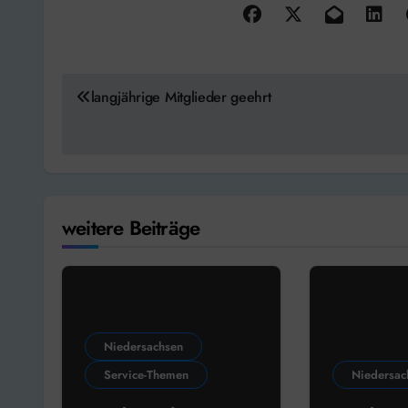
Beitragsnavigation
langjährige Mitglieder geehrt
weitere Beiträge
Niedersachsen
Service-Themen
Niedersac