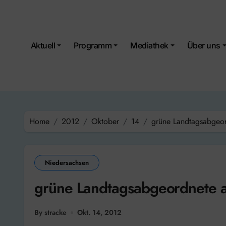
Skip
to
content
Aktuell
Programm
Mediathek
Über uns
Home
2012
Oktober
14
grüne Landtagsabgeor
Niedersachsen
grüne Landtagsabgeordnete a
By stracke
Okt. 14, 2012