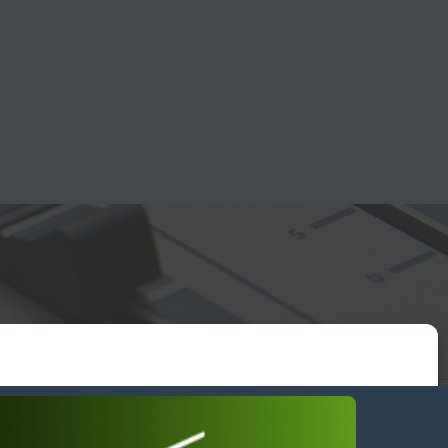
essum
wendiges akzeptieren
Einstellungen ansehen