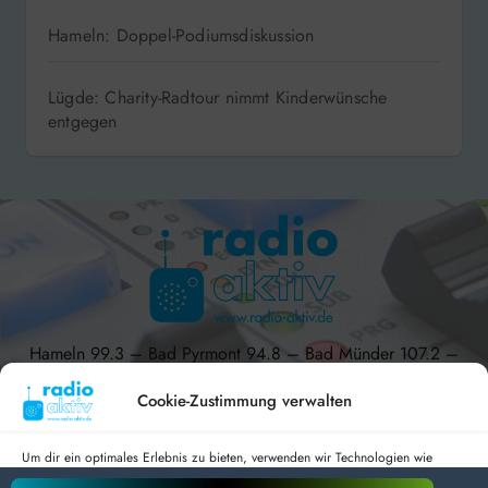
Hameln: Doppel-Podiumsdiskussion
Lügde: Charity-Radtour nimmt Kinderwünsche
entgegen
Hameln 99.3 – Bad Pyrmont 94.8 – Bad Münder 107.2 –
DAB+ 9C
Cookie-Zustimmung verwalten
Um dir ein optimales Erlebnis zu bieten, verwenden wir Technologien wie
Cookies, um Geräteinformationen zu speichern und/oder darauf zuzugreifen.
radio aktiv e.V.