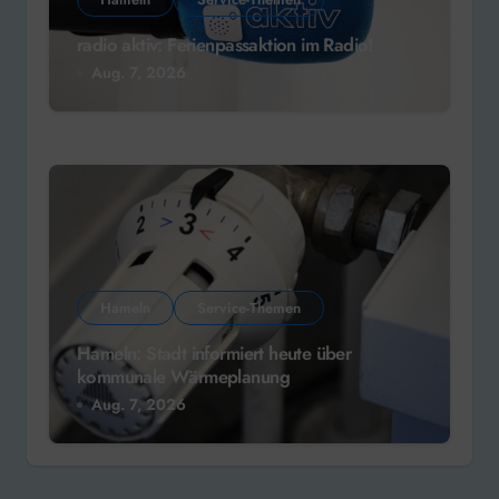
radio aktiv: Ferienpassaktion im Radio!
Aug. 7, 2026
Hameln
Service-Themen
Hameln: Stadt informiert heute über
kommunale Wärmeplanung
Aug. 7, 2026