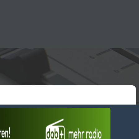
essum
wendiges akzeptieren
Einstellungen ansehen