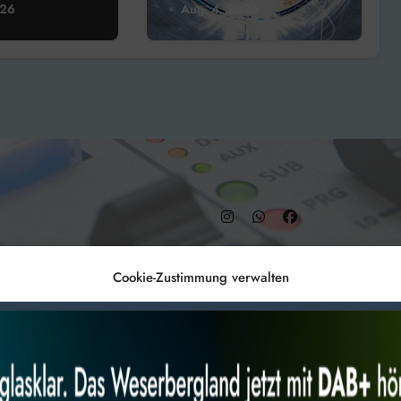
zeugtreffen
Aerzener
026
Aug. 4, 2026
de
Maschinenfabrik
vorerst gestoppt
– DAB+ 9C
Cookie-Zustimmung verwalten
Anmelden
Datenschutz
Impr
es, um
Alles akzeptieren
Nur Not
 Technologien
r Website
 bestimmte Merkmale