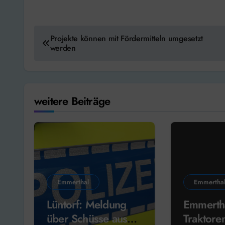
Beitragsnavigation
Projekte können mit Fördermitteln umgesetzt
werden
weitere Beiträge
Emmerthal
Emmertha
Lüntorf: Meldung
Emmerth
über Schüsse aus
Traktore