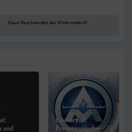
Kaum Beschwerden bei Winterwetter
l
Aerzen
Emmerthal
al:
Emmerthal:
n und
Erweiterung der