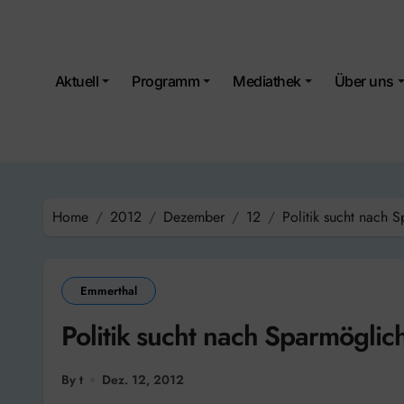
Skip
to
content
Aktuell
Programm
Mediathek
Über uns
Home
2012
Dezember
12
Politik sucht nach 
Emmerthal
Politik sucht nach Sparmöglic
By t
Dez. 12, 2012