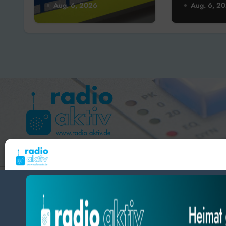
Wohnhaus –
Nutzfahr
Aug. 6, 2026
Aug. 6, 2
Softairwaffe
in Esper
sichergestellt
Hameln 99.3 – Bad Pyrmont 94.8 – Bad Münder 107.2 
Um dir ein optimales Erlebnis zu bieten, verwenden wir Technologien wie Cooki
radio aktiv e.V.
Geräteinformationen zu speichern und/oder darauf zuzugreifen. Wenn du diesen
zustimmst, können wir Daten wie das Surfverhalten oder eindeutige IDs auf diese
BlogData
by
Themeansar
.
verarbeiten. Wenn du deine Zustimmung nicht erteilst oder zurückziehst, können
und Funktionen beeinträchtigt werden.