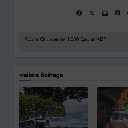
Beitragsnavigation
Lions Club spendet 1.000 Euro an AIBP
weitere Beiträge
Landkreis
Pyrmont
Landkreis Hameln-
Pyrmont
Service-T