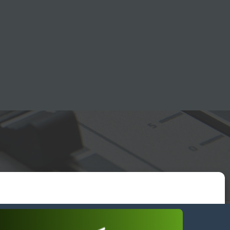
essum
wendiges akzeptieren
Einstellungen ansehen