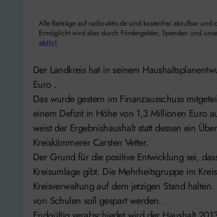
Alle Beiträge auf radio-aktiv.de sind kostenfrei abrufbar un
Ermöglicht wird dies durch Fördergelder, Spenden und unser
aktiv!
Der Landkreis hat in seinem Haushaltsplanentwurf für 2013 einen Überschuss von knapp 2,5 Mio.
Euro .
Das wurde gestern im Finanzausschuss mitgetei
einem Defizit in Höhe von 1,3 Millionen Euro 
weist der Ergebnishaushalt statt dessen ein Übe
Kreiskämmerer Carsten Vetter.
Der Grund für die positive Entwicklung sei, das
Kreisumlage gibt. Die Mehrheitsgruppe im Kreis
Kreisverwaltung auf dem jetzigen Stand halte
von Schulen soll gespart werden.
Endgültig verabschiedet wird der Haushalt 2013