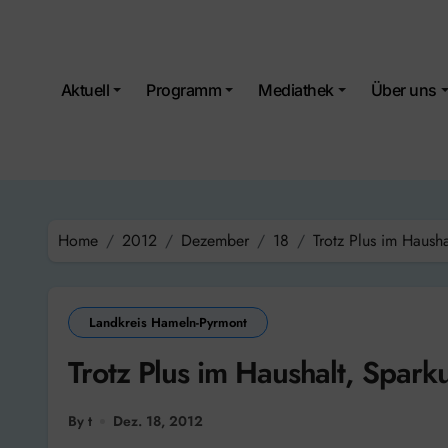
Skip
to
content
Aktuell
Programm
Mediathek
Über uns
Home
2012
Dezember
18
Trotz Plus im Hausha
Landkreis Hameln-Pyrmont
Trotz Plus im Haushalt, Sparku
By t
Dez. 18, 2012