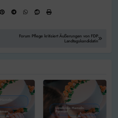
Forum Pflege kritisiert Äußerungen von FDP
Landtagskandidatin
 Hameln-
Landkreis Hameln-
hemen
Pyrmont