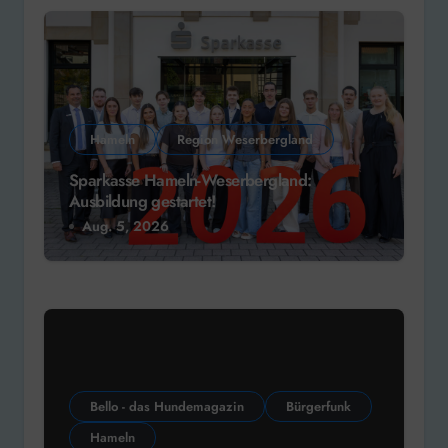
Hameln
Region Weserbergland
Sparkasse Hameln-Weserbergland:
Ausbildung gestartet!
Aug. 5, 2026
Bello - das Hundemagazin
Bürgerfunk
Hameln