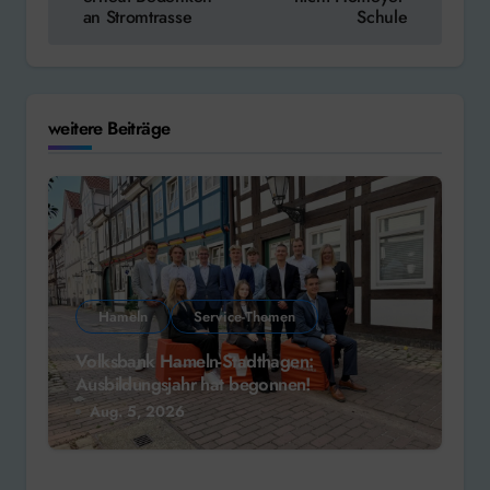
an Stromtrasse
Schule
weitere Beiträge
Hameln
Service-Themen
Volksbank Hameln-Stadthagen:
Ausbildungsjahr hat begonnen!
Aug. 5, 2026