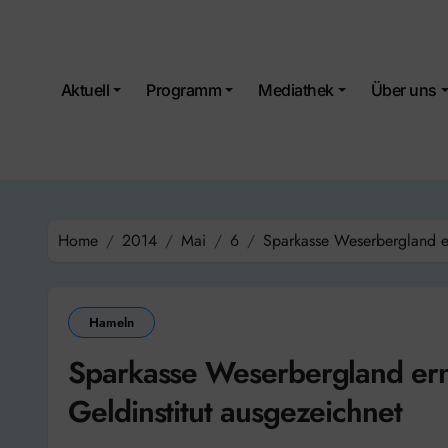
Skip
to
content
Aktuell
Programm
Mediathek
Über uns
Home
2014
Mai
6
Sparkasse Weserbergland er
Hameln
Sparkasse Weserbergland ern
Geldinstitut ausgezeichnet