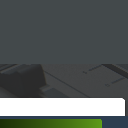
essum
wendiges akzeptieren
Einstellungen ansehen