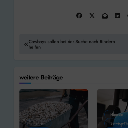
Beitragsnavigation
Cowboys sollen bei der Suche nach Rindern
helfen
weitere Beiträge
Hameln
Hameln
Service-T