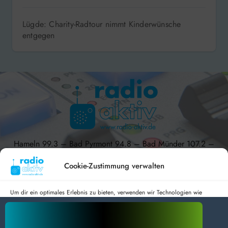
Lügde: Charity-Radtour nimmt Kinderwünsche
entgegen
Hameln 99.3 – Bad Pyrmont 94.8 – Bad Münder 107.2 –
DAB+ 9C
Cookie-Zustimmung verwalten
Um dir ein optimales Erlebnis zu bieten, verwenden wir Technologien wie
Cookies, um Geräteinformationen zu speichern und/oder darauf zuzugreifen.
radio aktiv e.V.
Wenn du diesen Technologien zustimmst, können wir Daten wie das
Surfverhalten oder eindeutige IDs auf dieser Website verarbeiten. Wenn du
Anmelden
Datenschutz
Impressum