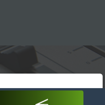
essum
wendiges akzeptieren
Einstellungen ansehen