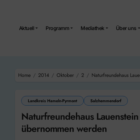
Skip
to
content
Aktuell
Programm
Mediathek
Über uns
Home
2014
Oktober
2
Naturfreundehaus Laue
Landkreis Hameln-Pyrmont
Salzhemmendorf
Naturfreundehaus Lauenstein 
übernommen werden