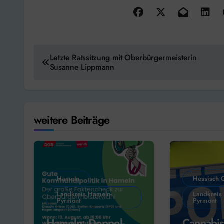
Beitragsnavigation
Letzte Ratssitzung mit Oberbürgermeisterin
Susanne Lippmann
weitere Beiträge
Hameln
Hessisch 
Landkreis Hameln-
Landkreis
Pyrmont
Pyrmont
Hameln: Doppel-
Cannabis