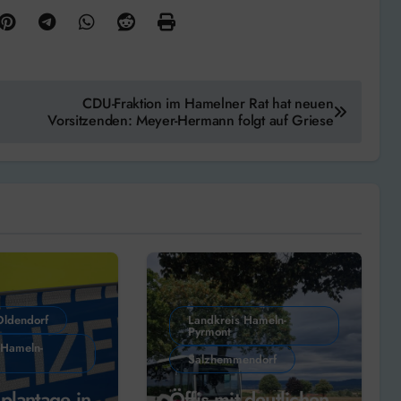
CDU-Fraktion im Hamelner Rat hat neuen
Vorsitzenden: Meyer-Hermann folgt auf Griese
Oldendorf
Landkreis Hameln-
Pyrmont
 Hameln-
Salzhemmendorf
plantage in
Öffis mit deutlichen