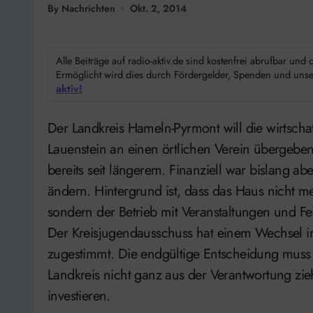
By Nachrichten
Okt. 2, 2014
Alle Beiträge auf radio-aktiv.de sind kostenfrei abrufbar un
Ermöglicht wird dies durch Fördergelder, Spenden und unser
aktiv!
Der Landkreis Hameln-Pyrmont will die wirtschaftliche Verantwortung für das Naturfreundehaus in
Lauenstein an einen örtlichen Verein übergebe
bereits seit längerem. Finanziell war bislang abe
ändern. Hintergrund ist, dass das Haus nicht m
sondern der Betrieb mit Veranstaltungen und Fei
Der Kreisjugendausschuss hat einem Wechsel in 
zugestimmt. Die endgültige Entscheidung muss de
Landkreis nicht ganz aus der Verantwortung zi
investieren.