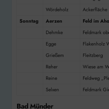
Wördeholz
Ackerfläche
Sonntag
Aerzen
Feld im Aho
Dehmke
Feldmark ob
Egge
Flakenholz W
Grießem
Fleitzberg
Reher
Wiese am W
Reine
Feldweg „Pl
Selxen
Feldmark Gi
Bad Münder