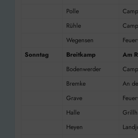
Polle
Campi
Rühle
Campi
Wegensen
Feuer
Sonntag
Breitkamp
Am R
Bodenwerder
Campi
Bremke
An de
Grave
Feue
Halle
Grill
Heyen
Land