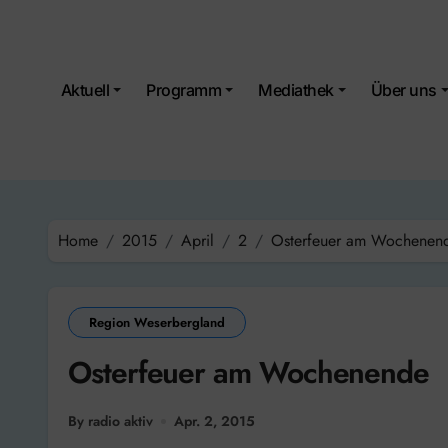
Skip
to
content
Aktuell
Programm
Mediathek
Über uns
Home
2015
April
2
Osterfeuer am Wochenen
Region Weserbergland
Osterfeuer am Wochenende
By radio aktiv
Apr. 2, 2015