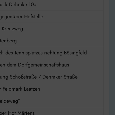
tück Dehmke 10a
gegenüber Hofstelle
m Kreuzweg
tenberg
h des Tennisplatzes richtung Bösingfeld
en dem Dorfgemeinschaftshaus
ung Schoßstraße / Dehmker Straße
r Feldmark Laatzen
Heideweg“
ber Hof Märtens