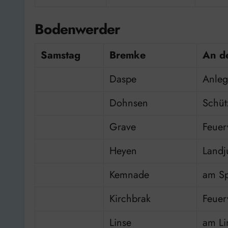
Bodenwerder
Samstag
Bremke
An d
Daspe
Anle
Dohnsen
Schüt
Grave
Feue
Heyen
Land
Kemnade
am Sp
Kirchbrak
Feue
Linse
am Li