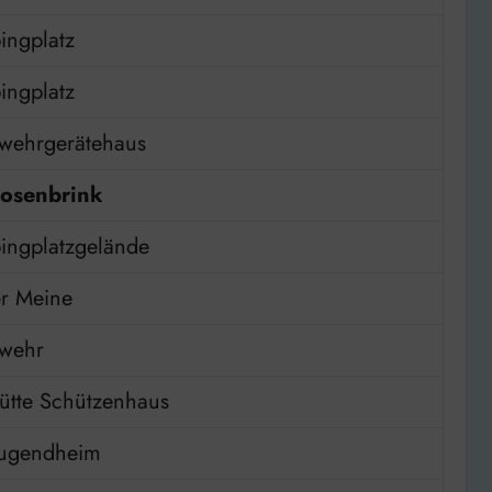
ngplatz
ngplatz
wehrgerätehaus
osenbrink
ngplatzgelände
r Meine
rwehr
hütte Schützenhaus
jugendheim