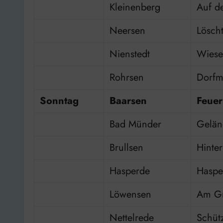
Kleinenberg
Auf d
Neersen
Lösch
Nienstedt
Wiese
Rohrsen
Dorfm
Sonntag
Baarsen
Feue
Bad Münder
Gelän
Brullsen
Hinte
Hasperde
Haspe
Löwensen
Am Gri
Nettelrede
Schüt