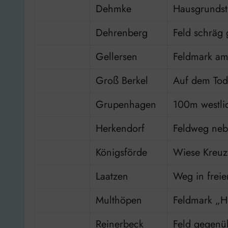
Dehmke
Hausgrunds
Dehrenberg
Feld schräg 
Gellersen
Feldmark a
Groß Berkel
Auf dem Tod
Grupenhagen
100m westlic
Herkendorf
Feldweg neb
Königsförde
Wiese Kreuz
Laatzen
Weg in freie
Multhöpen
Feldmark „
Reinerbeck
Feld gegenü