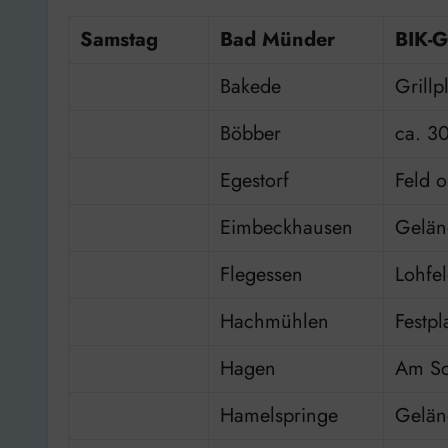
Samstag
Bad Münder
BIK-G
Bakede
Grillp
Böbber
ca. 3
Egestorf
Feld o
Eimbeckhausen
Gelän
Flegessen
Lohfe
Hachmühlen
Festpl
Hagen
Am Sc
Hamelspringe
Gelän