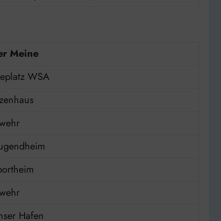
er Meine
geplatz WSA
zenhaus
rwehr
jugendheim
ortheim
rwehr
nser Hafen