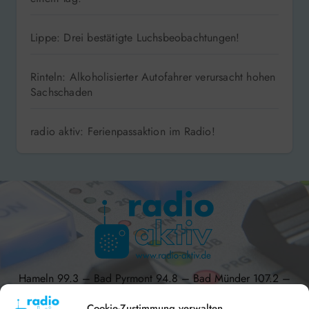
Coppenbrügge: Gleich zwei Mal Fehlalarm an
einem Tag!
Lippe: Drei bestätigte Luchsbeobachtungen!
Rinteln: Alkoholisierter Autofahrer verursacht hohen
Sachschaden
radio aktiv: Ferienpassaktion im Radio!
Hameln 99.3 – Bad Pyrmont 94.8 – Bad Münder 107.2 –
DAB+ 9C
Cookie-Zustimmung verwalten