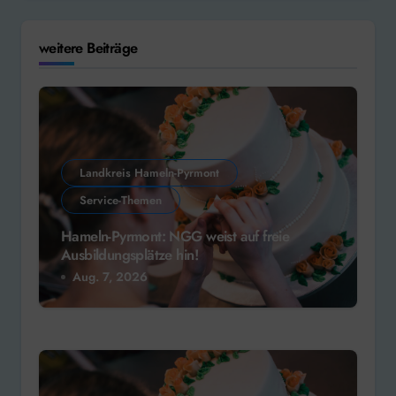
weitere Beiträge
Landkreis Hameln-Pyrmont
Service-Themen
Hameln-Pyrmont: NGG weist auf freie
Ausbildungsplätze hin!
Aug. 7, 2026