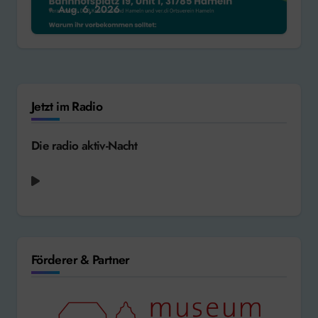
Aug. 6, 2026
Jetzt im Radio
Die radio aktiv-Nacht
The Proclaimers - I'm Gonna Be (500 Miles)
[1988]
Förderer & Partner