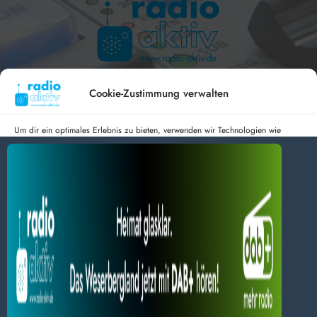
Hameln 99.3 – Bad Pyrmont 94.8 – Bad Münder 107.2 –
DAB+ 9C
Cookie-Zustimmung verwalten
Um dir ein optimales Erlebnis zu bieten, verwenden wir Technologien wie
Cookies, um Geräteinformationen zu speichern und/oder darauf zuzugreifen.
Wenn du diesen Technologien zustimmst, können wir Daten wie das
radio aktiv e.V.
Surfverhalten oder eindeutige IDs auf dieser Website verarbeiten. Wenn du
deine Zustimmung nicht erteilst oder zurückziehst, können bestimmte Merkmale
Anmelden
Datenschutz
Impressum
und Funktionen beeinträchtigt werden.
BlogData
by
Themeansar
.
Dienste verwalten
Alles akzeptieren
Nur Notwendiges akzeptieren