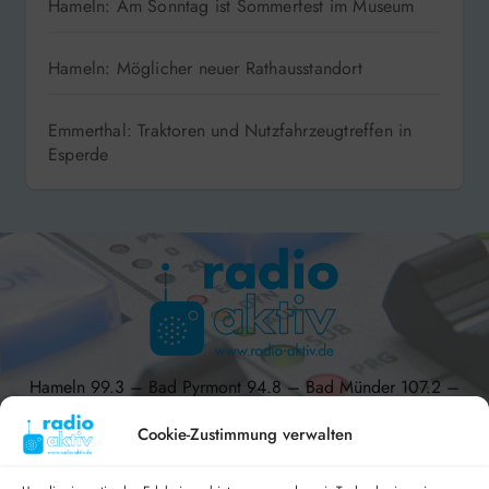
Hameln: Am Sonntag ist Sommerfest im Museum
Hameln: Möglicher neuer Rathausstandort
Emmerthal: Traktoren und Nutzfahrzeugtreffen in
Esperde
Hameln 99.3 – Bad Pyrmont 94.8 – Bad Münder 107.2 –
DAB+ 9C
Cookie-Zustimmung verwalten