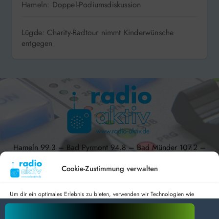
Hameln: Doppel-Podiumsdiskussion
Lügde: Charity-Radtour nimmt Kinderwünsche
entgegen
Hameln 99.3 – Bad Pyrmont 94.8 – Bad Münder 107.2 –
DAB+ 9C
Cookie-Zustimmung verwalten
Um dir ein optimales Erlebnis zu bieten, verwenden wir Technologien wie
Cookies, um Geräteinformationen zu speichern und/oder darauf zuzugreifen.
radio aktiv e.V.
Wenn du diesen Technologien zustimmst, können wir Daten wie das