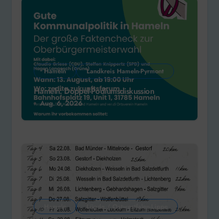
Hameln
Landkreis Hameln-Pyrmont
Hameln: Doppel-Podiumsdiskussion
Aug. 6, 2026
Hameln
Lügde / Ostwestfalen-Lippe