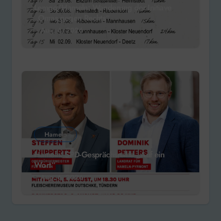
Lemgo/Hameln: Wanderung der Initiave
„Omas gegen Rechts“
Aug. 6, 2026
Hameln
Hameln: SPD-Gesprächsreihe „Auf ein
Wort“
Aug. 6, 2026