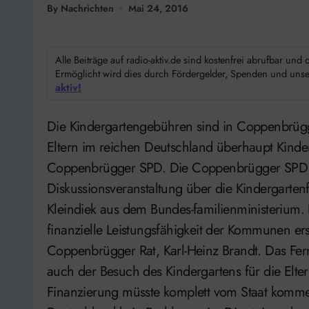
By Nachrichten
Mai 24, 2016
Alle Beiträge auf radio-aktiv.de sind kostenfrei abrufbar un
Ermöglicht wird dies durch Fördergelder, Spenden und unser
aktiv!
Die Kindergartengebühren sind in Coppenbrügge seit Monaten in der Diskussion. Warum müssen
Eltern im reichen Deutschland überhaupt Kinder
Coppenbrügger SPD. Die Coppenbrügger SPD l
Diskussionsveranstaltung über die Kindergartenfi
Kleindiek aus dem Bundes-familienministerium. E
finanzielle Leistungsfähigkeit der Kommunen ers
Coppenbrügger Rat, Karl-Heinz Brandt. Das Fer
auch der Besuch des Kindergartens für die Eltern
Finanzierung müsste komplett vom Staat komme