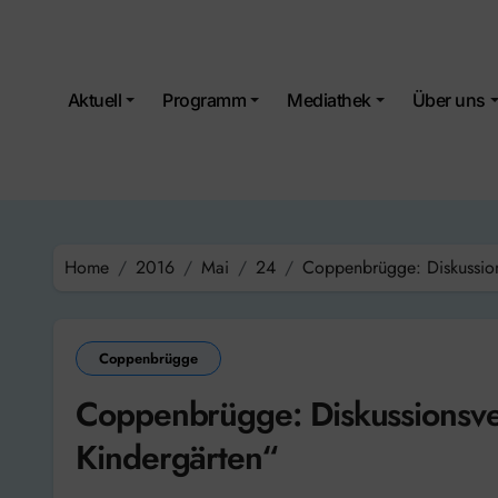
Skip
to
content
Aktuell
Programm
Mediathek
Über uns
Home
2016
Mai
24
Coppenbrügge: Diskussion
Coppenbrügge
Coppenbrügge: Diskussionsve
Kindergärten“