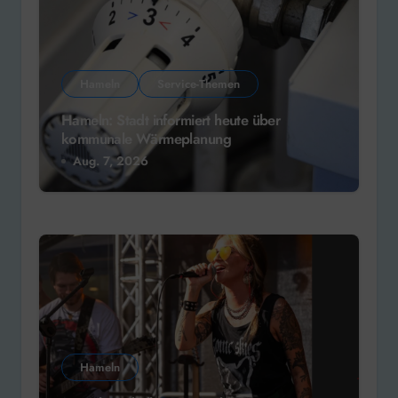
Hameln
Service-Themen
Hameln: Stadt informiert heute über
kommunale Wärmeplanung
Aug. 7, 2026
Hameln