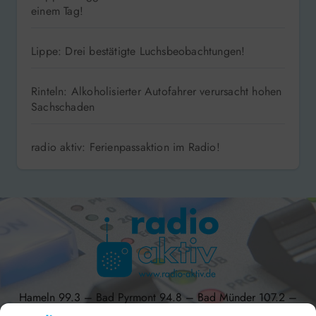
einem Tag!
Lippe: Drei bestätigte Luchsbeobachtungen!
Rinteln: Alkoholisierter Autofahrer verursacht hohen
Sachschaden
radio aktiv: Ferienpassaktion im Radio!
Hameln 99.3 – Bad Pyrmont 94.8 – Bad Münder 107.2 –
DAB+ 9C