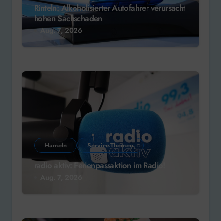
Rinteln: Alkoholisierter Autofahrer verursacht
hohen Sachschaden
Aug. 7, 2026
Hameln
Service-Themen
radio aktiv: Ferienpassaktion im Radio!
Aug. 7, 2026