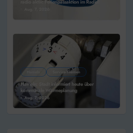
radio aktiv: Ferienpassaktion im Radio!
Aug. 7, 2026
Hameln
Service-Themen
Hameln: Stadt informiert heute über
kommunale Wärmeplanung
Aug. 7, 2026