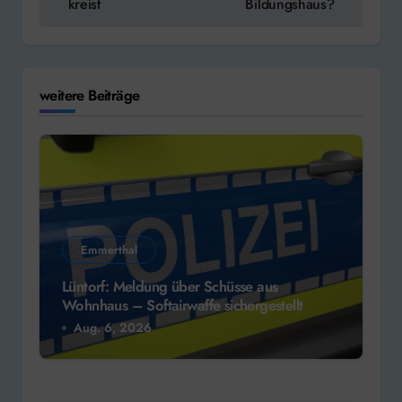
kreist
Bildungshaus?
weitere Beiträge
Emmerthal
Lüntorf: Meldung über Schüsse aus
Wohnhaus – Softairwaffe sichergestellt
Aug. 6, 2026