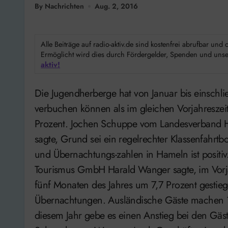
By Nachrichten
Aug. 2, 2016
Alle Beiträge auf radio-aktiv.de sind kostenfrei abrufbar un
Ermöglicht wird dies durch Fördergelder, Spenden und unser
aktiv!
Die Jugendherberge hat von Januar bis einschließlich Juni gut 2.000 Übernachtungen mehr
verbuchen können als im gleichen Vorjahreszei
Prozent. Jochen Schuppe vom Landesverband 
sagte, Grund sei ein regelrechter Klassenfahrt
und Übernachtungs-zahlen in Hameln ist positi
Tourismus GmbH Harald Wanger sagte, im Vorjah
fünf Monaten des Jahres um 7,7 Prozent gestie
Übernachtungen. Ausländische Gäste machen 1
diesem Jahr gebe es einen Anstieg bei den Gäs