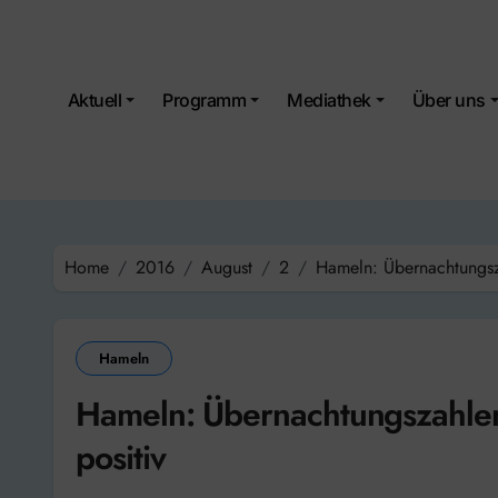
Skip
to
content
Aktuell
Programm
Mediathek
Über uns
Home
2016
August
2
Hameln: Übernachtungsza
Hameln
Hameln: Übernachtungszahlen 
positiv