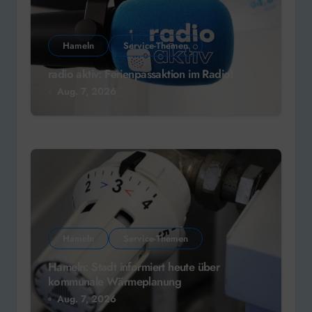
Hameln
Service-Themen
radio aktiv: Ferienpassaktion im Radio!
Aug. 7, 2026
Hameln
Service-Themen
Hameln: Stadt informiert heute über
kommunale Wärmeplanung
Aug. 7, 2026