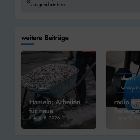
ausgeschrieben
weitere Beiträge
Hameln
Hameln
Service-T
Hameln: Arbeiten
radio akt
für neue
Ferienpa
Weserterrassen
Radio!
Aug. 8, 2026
Aug. 7, 2
starten