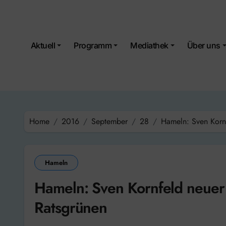
Skip
to
content
Aktuell
Programm
Mediathek
Über uns
Home
2016
September
28
Hameln: Sven Kornf
Hameln
Hameln: Sven Kornfeld neuer 
Ratsgrünen